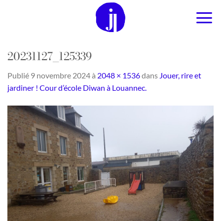
Passer
au
contenu
20231127_125339
Publié
9 novembre 2024
à
2048 × 1536
dans
Jouer, rire et
jardiner ! Cour d’école Diwan à Louannec.