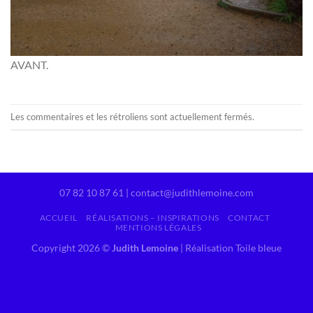
AVANT.
Les commentaires et les rétroliens sont actuellement fermés.
07 82 10 87 61 | contact@judithlemoine.com
ACCUEIL
RÉALISATIONS – INSPIRATIONS
CONTACT
MENTIONS LÉGALES
Copyright 2026 ©
Judith Lemoine
|
Réalisation Toile bleue