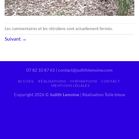
Les commentaires et les rétroliens sont actuellement fermés.
Suivant
→
07 82 10 87 61 | contact@judithlemoine.com
ACCUEIL
RÉALISATIONS – INSPIRATIONS
CONTACT
MENTIONS LÉGALES
Copyright 2026 ©
Judith Lemoine
|
Réalisation Toile bleue