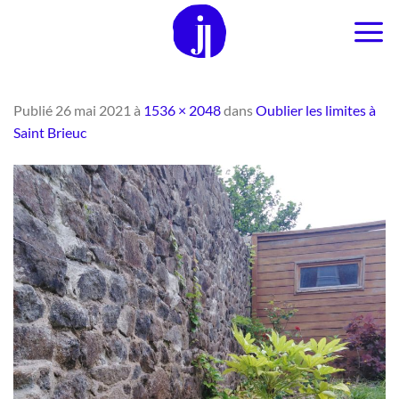
Passer
au
contenu
Publié
26 mai 2021
à
1536 × 2048
dans
Oublier les limites à
Saint Brieuc