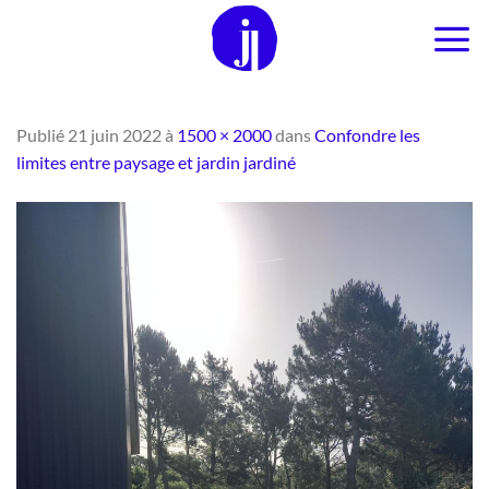
Passer
au
contenu
Publié
21 juin 2022
à
1500 × 2000
dans
Confondre les
limites entre paysage et jardin jardiné