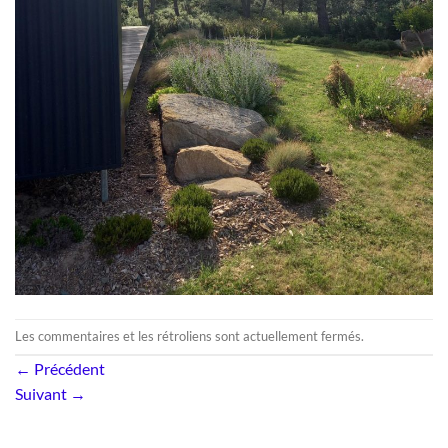
Les commentaires et les rétroliens sont actuellement fermés.
←
Précédent
Suivant
→