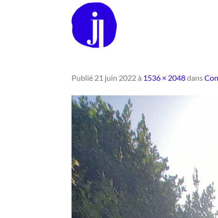
Passer
au
contenu
Publié
21 juin 2022
à
1536 × 2048
dans
Conf