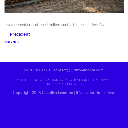
Les commentaires et les rétroliens sont actuellement fermés.
←
Précédent
Suivant
→
07 82 10 87 61 | contact@judithlemoine.com
ACCUEIL
RÉALISATIONS – INSPIRATIONS
CONTACT
MENTIONS LÉGALES
Copyright 2026 ©
Judith Lemoine
|
Réalisation Toile bleue