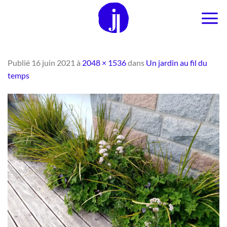
Passer
au
contenu
Publié
16 juin 2021
à
2048 × 1536
dans
Un jardin au fil du
temps