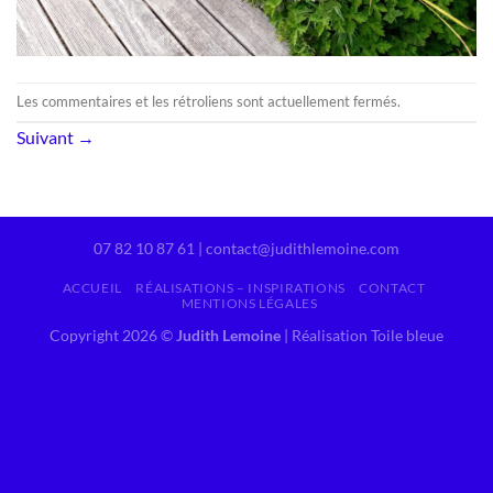
Les commentaires et les rétroliens sont actuellement fermés.
Suivant
→
07 82 10 87 61 | contact@judithlemoine.com
ACCUEIL
RÉALISATIONS – INSPIRATIONS
CONTACT
MENTIONS LÉGALES
Copyright 2026 ©
Judith Lemoine
|
Réalisation Toile bleue