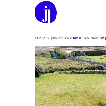
Passer
au
contenu
Publié
16 juin 2021
à
2048 × 1536
dans
Un j