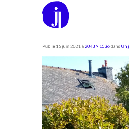
Passer
au
contenu
Publié
16 juin 2021
à
2048 × 1536
dans
Un j