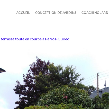
ACCUEIL
CONCEPTION DE JARDINS
COACHING JARD
terrasse toute en courbe à Perros-Guirec