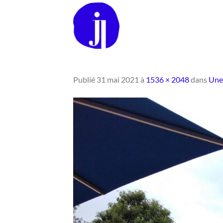
Passer
au
contenu
Publié
31 mai 2021
à
1536 × 2048
dans
Une 