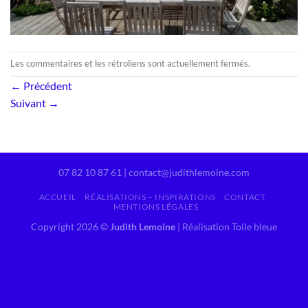
Les commentaires et les rétroliens sont actuellement fermés.
←
Précédent
Suivant
→
07 82 10 87 61 | contact@judithlemoine.com
ACCUEIL
RÉALISATIONS – INSPIRATIONS
CONTACT
MENTIONS LÉGALES
Copyright 2026 ©
Judith Lemoine
|
Réalisation Toile bleue