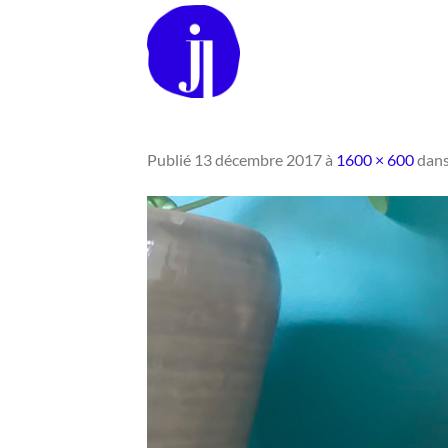
Passer
au
contenu
Publié
13 décembre 2017
à
1600 × 600
dan