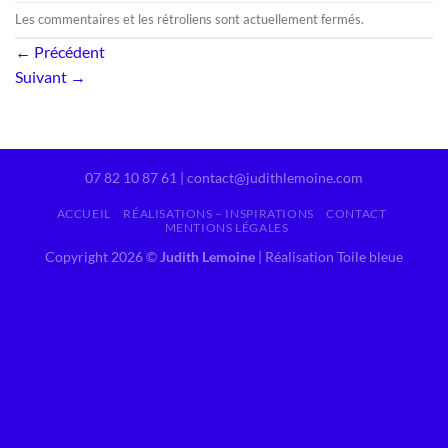
Les commentaires et les rétroliens sont actuellement fermés.
←
Précédent
Suivant
→
07 82 10 87 61 | contact@judithlemoine.com
ACCUEIL
RÉALISATIONS – INSPIRATIONS
CONTACT
MENTIONS LÉGALES
Copyright 2026 ©
Judith Lemoine
|
Réalisation Toile bleue