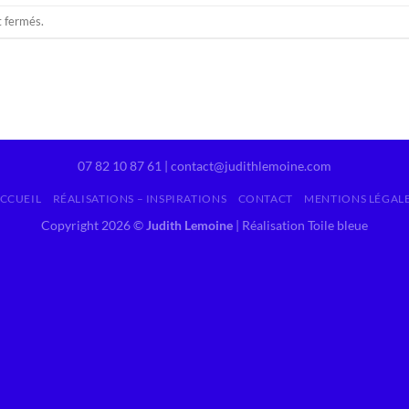
t fermés.
07 82 10 87 61 | contact@judithlemoine.com
CCUEIL
RÉALISATIONS – INSPIRATIONS
CONTACT
MENTIONS LÉGAL
Copyright 2026 ©
Judith Lemoine
|
Réalisation Toile bleue