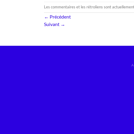
Les commentaires et les rétroliens sont actuellemen
←
Précédent
Suivant
→
A