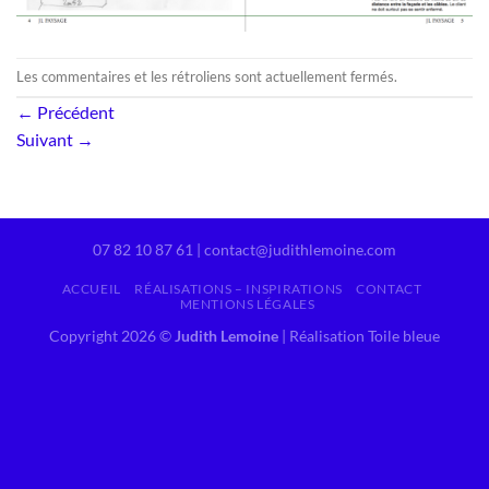
Les commentaires et les rétroliens sont actuellement fermés.
←
Précédent
Suivant
→
07 82 10 87 61 | contact@judithlemoine.com
ACCUEIL
RÉALISATIONS – INSPIRATIONS
CONTACT
MENTIONS LÉGALES
Copyright 2026 ©
Judith Lemoine
|
Réalisation Toile bleue