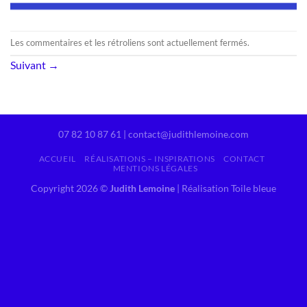
Les commentaires et les rétroliens sont actuellement fermés.
Suivant
→
07 82 10 87 61 | contact@judithlemoine.com
ACCUEIL
RÉALISATIONS – INSPIRATIONS
CONTACT
MENTIONS LÉGALES
Copyright 2026 ©
Judith Lemoine
|
Réalisation Toile bleue