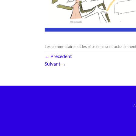
Les commentaires et les rétroliens sont actuellemen
←
Précédent
Suivant
→
A