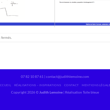
t fermés.
07 82 10 87 61 | contact@judithlemoine.com
CCUEIL
RÉALISATIONS – INSPIRATIONS
CONTACT
MENTIONS LÉGAL
Copyright 2026 ©
Judith Lemoine
|
Réalisation Toile bleue