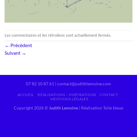
Les commentaires et les rétroliens sont actuellement fermés.
←
Précédent
Suivant
→
07 82 10 87 61 | contact@judithlemoine.com
ACCUEIL
RÉALISATIONS – INSPIRATIONS
CONTACT
MENTIONS LÉGALES
Copyright 2026 ©
Judith Lemoine
|
Réalisation Toile bleue