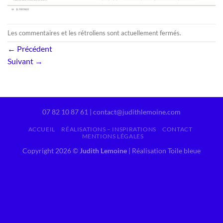
Les commentaires et les rétroliens sont actuellement fermés.
←
Précédent
Suivant
→
07 82 10 87 61 | contact@judithlemoine.com
ACCUEIL
RÉALISATIONS – INSPIRATIONS
CONTACT
MENTIONS LÉGALES
Copyright 2026 ©
Judith Lemoine
|
Réalisation Toile bleue