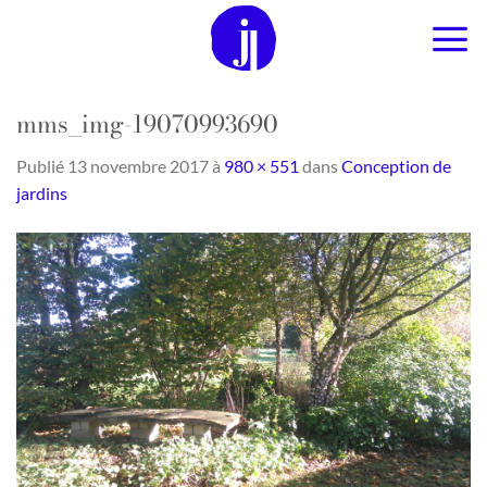
Passer
au
contenu
mms_img-19070993690
Publié
13 novembre 2017
à
980 × 551
dans
Conception de
jardins