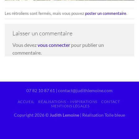
Les rétroliens sont fermés, mais vous pouvez
poster un commentaire
.
Laisser un commentaire
Vous devez
vous connecter
pour publier un
commentaire.
07 82 10 87 61 | contact@judithlemoine.com
ACCUEIL
RÉALISATIONS – INSPIRATIONS
CONTACT
MENTIONS LÉGALES
Copyright 2026 ©
Judith Lemoine
|
Réalisation Toile bleue