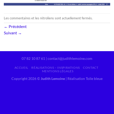
Les commentaires et les rétroliens sont actuellement fermés.
←
Précédent
Suivant
→
07 82 10 87 61 | contact@judithlemoine.com
ACCUEIL
RÉALISATIONS – INSPIRATIONS
CONTACT
MENTIONS LÉGALES
Copyright 2026 ©
Judith Lemoine
|
Réalisation Toile bleue