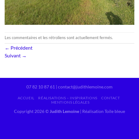
Les commentaires et les rétroliens sont actuellement fermés.
←
Précédent
Suivant
→
07 82 10 87 61 | contact@judithlemoine.com
ACCUEIL
RÉALISATIONS – INSPIRATIONS
CONTACT
MENTIONS LÉGALES
Copyright 2026 ©
Judith Lemoine
|
Réalisation Toile bleue