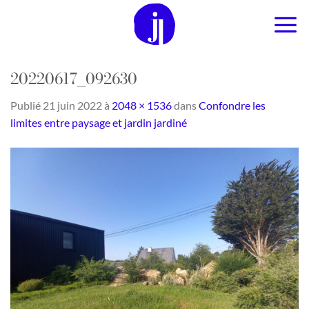
Passer
au
contenu
20220617_092630
Publié
21 juin 2022
à
2048 × 1536
dans
Confondre les
limites entre paysage et jardin jardiné