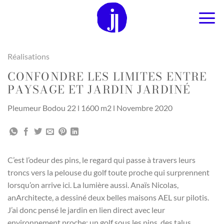
Passer
au
contenu
Réalisations
CONFONDRE LES LIMITES ENTRE
PAYSAGE ET JARDIN JARDINÉ
Pleumeur Bodou 22 l 1600 m2 l Novembre 2020
C’est l’odeur des pins, le regard qui passe à travers leurs
troncs vers la pelouse du golf toute proche qui surprennent
lorsqu’on arrive ici. La lumière aussi. Anaïs Nicolas,
anArchitecte, a dessiné deux belles maisons AEL sur pilotis.
J’ai donc pensé le jardin en lien direct avec leur
environnement proche: un golf sous les pins, des talus